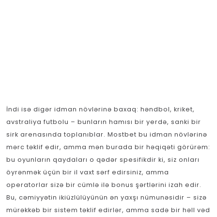
Növləri – Mostbet
ilə Gülməli Mərc
Təcrübələri
İndi isə digər idman növlərinə baxaq: həndbol, kriket,
avstraliya futbolu – bunların hamısı bir yerdə, sanki bir
sirk arenasında toplanıblar. Mostbet bu idman növlərinə
mərc təklif edir, amma mən burada bir həqiqəti görürəm:
bu oyunların qaydaları o qədər spesifikdir ki, siz onları
öyrənmək üçün bir il vaxt sərf edirsiniz, amma
operatorlar sizə bir cümlə ilə bonus şərtlərini izah edir.
Bu, cəmiyyətin ikiüzlülüyünün ən yaxşı nümunəsidir – sizə
mürəkkəb bir sistem təklif edirlər, amma sadə bir həll vəd