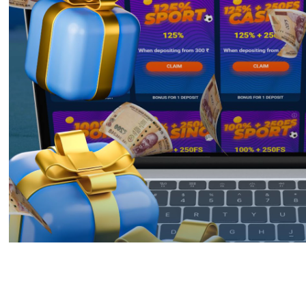
Digər İdman