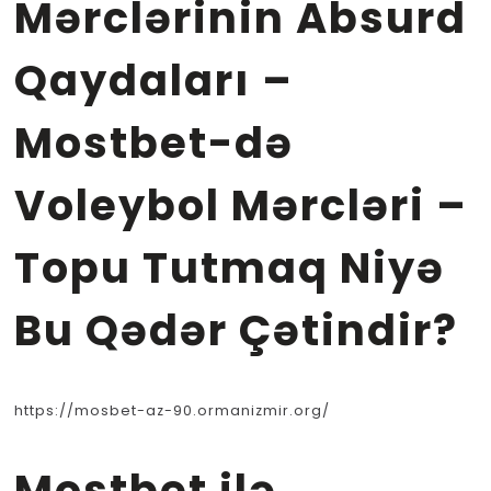
Mərclərinin Absurd
Qaydaları –
Mostbet-də
Voleybol Mərcləri –
Topu Tutmaq Niyə
Bu Qədər Çətindir?
https://mosbet-az-90.ormanizmir.org/
Mostbet ilə