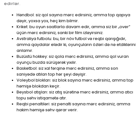
edirlər.
Həndbol: siz qol sayına mərc edirsiniz, amma top qapıya
dəyir, yoxsa yox, heç kim bilmir.
Kriket: bu oyun saatlarla davam edir, amma siz bir „over”
üçün mərc edirsiniz, sanki bir film izləyirsiniz.
Avstraliya futbolu: bu, bir növ futbol və reqbi qarışığıdır,
amma qaydalar elədir ki, oyunçuların özləri də nə etdiklərini
anlamır.
Buzüstü hokkey: siz qola mərc edirsiniz, amma qol vuran
oyunçu buzda sürüşərək yıxılır.
Basketbol: siz xal fərqinə mərc edirsiniz, amma son
saniyədə atılan top hər şeyi dəyişir.
Voleybol blokları: siz blok sayına mərc edirsiniz, amma top
həmişə blokdan keçir.
Beysbol atışları: siz atış sürətinə mərc edirsiniz, amma atıcı
topu səhv istiqamətə atır.
Reqbi penaltiləri: siz penalti sayına mərc edirsiniz, amma
hakim həmişə səhv qərar verir.
Mostbet-də Bonus