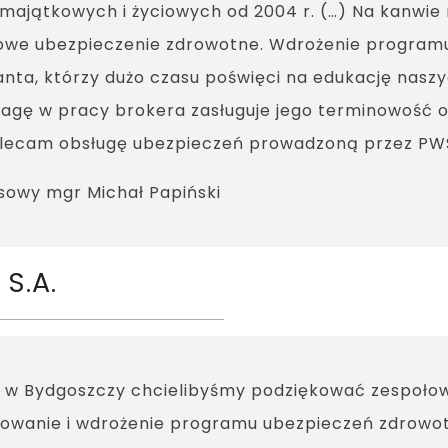
 majątkowych i życiowych od 2004 r. (…) Na kanwie
powe ubezpieczenie zdrowotne. Wdrożenie progr
anta, którzy dużo czasu poświęci na edukację nas
wagę w pracy brokera zasługuje jego terminowość o
olecam obsługę ubezpieczeń prowadzoną przez PWS
sowy mgr Michał Papiński
S.A.
ki w Bydgoszczy chcielibyśmy podziękować zespoło
wanie i wdrożenie programu ubezpieczeń zdrowotn