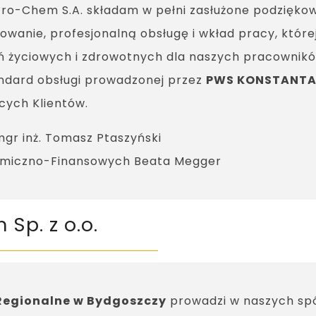
tro-Chem S.A. składam w pełni zasłużone podzięk
owanie, profesjonalną obsługę i wkład pracy, któ
ń życiowych i zdrowotnych dla naszych pracowników
ndard obsługi prowadzonej przez
PWS KONSTANTA 
cych Klientów.
gr inż. Tomasz Ptaszyński
nomiczno-Finansowych Beata Megger
Sp. z o.o.
Regionalne w Bydgoszczy
prowadzi w naszych spó