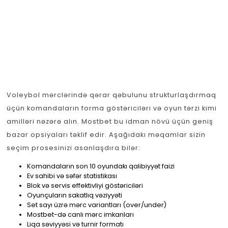
Seçim Üçün Əsas
Kriteriyalar
Voleybol mərclərində qərar qəbulunu strukturlaşdırmaq
üçün komandaların forma göstəriciləri və oyun tərzi kimi
amilləri nəzərə alın. Mostbet bu idman növü üçün geniş
bazar opsiyaları təklif edir. Aşağıdakı məqamlar sizin
seçim prosesinizi asanlaşdıra bilər:
Komandaların son 10 oyundakı qalibiyyət faizi
Ev sahibi və səfər statistikası
Blok və servis effektivliyi göstəriciləri
Oyunçuların sakatlıq vəziyyəti
Set sayı üzrə mərc variantları (over/under)
Mostbet-də canlı mərc imkanları
Liqa səviyyəsi və turnir formatı