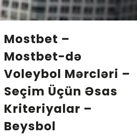
Mostbet –
Mostbet-də
Voleybol Mərcləri –
Seçim Üçün Əsas
Kriteriyalar –
Beysbol