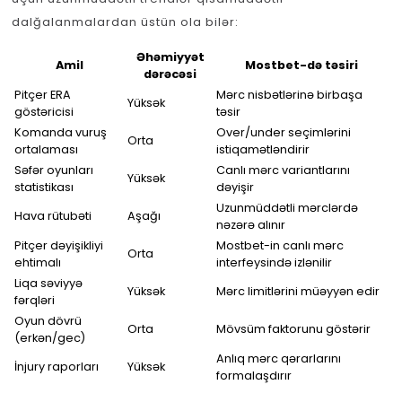
dalğalanmalardan üstün ola bilər:
Əhəmiyyət
Amil
Mostbet-də təsiri
dərəcəsi
Pitçer ERA
Mərc nisbətlərinə birbaşa
Yüksək
göstəricisi
təsir
Komanda vuruş
Over/under seçimlərini
Orta
ortalaması
istiqamətləndirir
Səfər oyunları
Canlı mərc variantlarını
Yüksək
statistikası
dəyişir
Uzunmüddətli mərclərdə
Hava rütubəti
Aşağı
nəzərə alınır
Pitçer dəyişikliyi
Mostbet-in canlı mərc
Orta
ehtimalı
interfeysində izlənilir
Liqa səviyyə
Yüksək
Mərc limitlərini müəyyən edir
fərqləri
Oyun dövrü
Orta
Mövsüm faktorunu göstərir
(erkən/gec)
Anlıq mərc qərarlarını
İnjury raporları
Yüksək
formalaşdırır