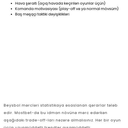
Hava şəraiti (açıq havada keçirilən oyunlar üçün)
Komanda motivasiyası (play-off və ya normal mövsüm)
Baş məşqçi taktiki dəyişiklikləri
Beysbol
Mərclərində
Mostbet ilə
Analitik Yanaşma
Beysbol mərcləri statistikaya əsaslanan qərarlar tələb
edir. Mostbet-də bu idman növünə mərc edərkən
aşağıdakı trade-off-ları nəzərə almalısınız. Hər bir oyun
üçün uzunmüddətli trendlər qısamüddətli