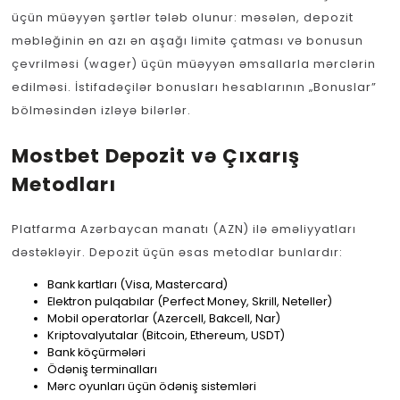
üçün müəyyən şərtlər tələb olunur: məsələn, depozit
məbləğinin ən azı ən aşağı limitə çatması və bonusun
çevrilməsi (wager) üçün müəyyən əmsallarla mərclərin
edilməsi. İstifadəçilər bonusları hesablarının „Bonuslar”
bölməsindən izləyə bilərlər.
Mostbet Depozit və Çıxarış
Metodları
Platfarma Azərbaycan manatı (AZN) ilə əməliyyatları
dəstəkləyir. Depozit üçün əsas metodlar bunlardır:
Bank kartları (Visa, Mastercard)
Elektron pulqabılar (Perfect Money, Skrill, Neteller)
Mobil operatorlar (Azercell, Bakcell, Nar)
Kriptovalyutalar (Bitcoin, Ethereum, USDT)
Bank köçürmələri
Ödəniş terminalları
Mərc oyunları üçün ödəniş sistemləri