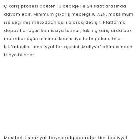
Çıxarış prosesi adətən 15 dəqiqə ilə 24 saat arasında
davam edir. Minimum çıxarış məbləği 10 AZN, maksimum
isə seçilmiş metoddan asılı olaraq dəyişir. Platforma
depozitlər üçün komissiya tutmur, lakin çıxarışlarda bəzi
metodlar üçün minimal komissiya tətbiq oluna bilər.
İstifadəçilər əməliyyat tarixçəsini „Maliyyə” bölməsindən
izləyə bilərlər.
Mostbet
Təhlükəsizliyi və
KYC Prosesi
Mostbet, lisenziyalı beynəlxalq operator kimi fəaliyyət