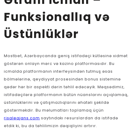
Funksionallıq və
Üstünlüklər
Mostbet, Azərbaycanda geniş istifadəçi kütləsinə xidmət
göstərən onlayn mərc və kazino platformasıdır. Bu
icmalda platformanın interfeysindən tutmuş əsas
bölmələrinə, qeydiyyat prosesindən bonus sisteminə
qədər hər bir aspekti dərin təhlil edəcəyik. Məqsədimiz,
istifadəçilərə platformanın bütün nüanslarını açıqlamaq,
üstünlüklərini və çatışmazlıqlarını əhatəli şəkildə
göstərməkdir. Bu məlumatları toplamaq üçün
risaleajans.com
saytındakı resurslardan da istifadə
etdik ki, bu da təhlilimizin dəqiqliyini artırır.