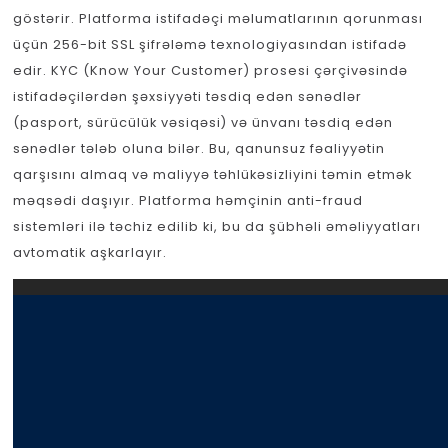
göstərir. Platforma istifadəçi məlumatlarının qorunması
üçün 256-bit SSL şifrələmə texnologiyasından istifadə
edir. KYC (Know Your Customer) prosesi çərçivəsində
istifadəçilərdən şəxsiyyəti təsdiq edən sənədlər
(pasport, sürücülük vəsiqəsi) və ünvanı təsdiq edən
sənədlər tələb oluna bilər. Bu, qanunsuz fəaliyyətin
qarşısını almaq və maliyyə təhlükəsizliyini təmin etmək
məqsədi daşıyır. Platforma həmçinin anti-fraud
sistemləri ilə təchiz edilib ki, bu da şübhəli əməliyyatları
avtomatik aşkarlayır.