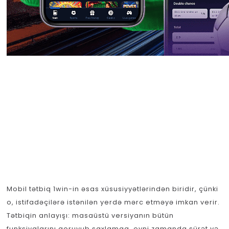
1win mobil tətbiqi
– anlayış və
təcrübə
Mobil tətbiq 1win-in əsas xüsusiyyətlərindən biridir, çünki
o, istifadəçilərə istənilən yerdə mərc etməyə imkan verir.
Tətbiqin anlayışı: masaüstü versiyanın bütün
funksiyalarını qoruyub saxlamaq, eyni zamanda sürət və