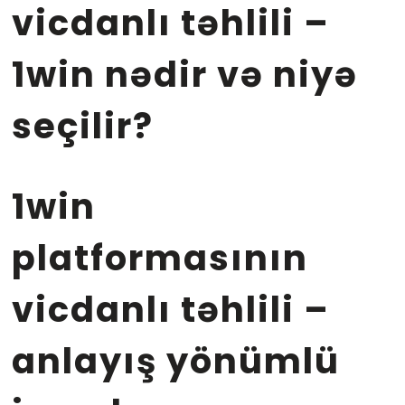
vicdanlı təhlili –
1win nədir və niyə
seçilir?
1win
platformasının
vicdanlı təhlili –
anlayış yönümlü