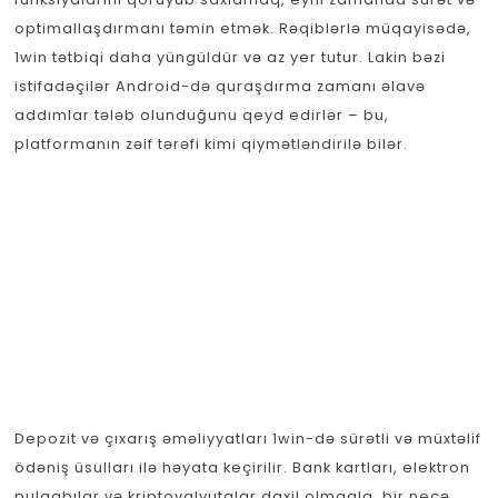
optimallaşdırmanı təmin etmək. Rəqiblərlə müqayisədə,
1win tətbiqi daha yüngüldür və az yer tutur. Lakin bəzi
istifadəçilər Android-də quraşdırma zamanı əlavə
addımlar tələb olunduğunu qeyd edirlər – bu,
platformanın zəif tərəfi kimi qiymətləndirilə bilər.
1win-də depozit və
çıxarış prosesinin
təhlili
Depozit və çıxarış əməliyyatları 1win-də sürətli və müxtəlif
ödəniş üsulları ilə həyata keçirilir. Bank kartları, elektron
pulqabılar və kriptovalyutalar daxil olmaqla, bir neçə