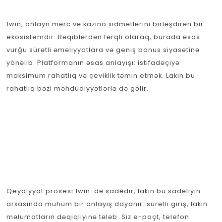
1win, onlayn mərc və kazino xidmətlərini birləşdirən bir
ekosistemdir. Rəqiblərdən fərqli olaraq, burada əsas
vurğu sürətli əməliyyatlara və geniş bonus siyasətinə
yönəlib. Platformanın əsas anlayışı: istifadəçiyə
maksimum rahatlıq və çeviklik təmin etmək. Lakin bu
rahatlıq bəzi məhdudiyyətlərlə də gəlir.
1win-də qeydiyyat
və giriş anlayışı
Qeydiyyat prosesi 1win-də sadədir, lakin bu sadəliyin
arxasında mühüm bir anlayış dayanır: sürətli giriş, lakin
məlumatların dəqiqliyinə tələb. Siz e-poçt, telefon