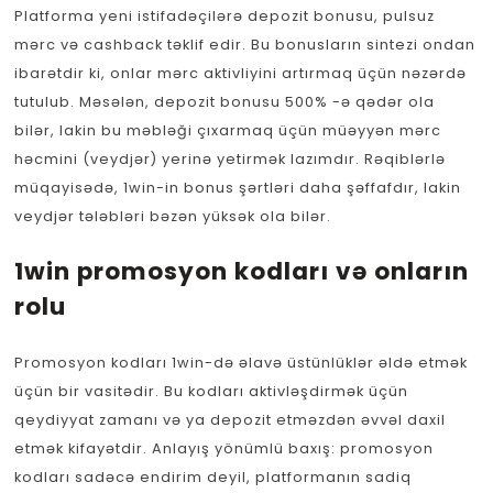
Platforma yeni istifadəçilərə depozit bonusu, pulsuz
mərc və cashback təklif edir. Bu bonusların sintezi ondan
ibarətdir ki, onlar mərc aktivliyini artırmaq üçün nəzərdə
tutulub. Məsələn, depozit bonusu 500% -ə qədər ola
bilər, lakin bu məbləği çıxarmaq üçün müəyyən mərc
həcmini (veydjər) yerinə yetirmək lazımdır. Rəqiblərlə
müqayisədə, 1win-in bonus şərtləri daha şəffafdır, lakin
veydjər tələbləri bəzən yüksək ola bilər.
1win promosyon kodları və onların
rolu
Promosyon kodları 1win-də əlavə üstünlüklər əldə etmək
üçün bir vasitədir. Bu kodları aktivləşdirmək üçün
qeydiyyat zamanı və ya depozit etməzdən əvvəl daxil
etmək kifayətdir. Anlayış yönümlü baxış: promosyon
kodları sadəcə endirim deyil, platformanın sadiq