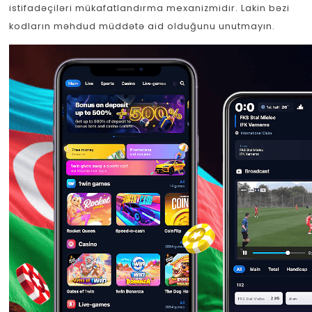
istifadəçiləri mükafatlandırma mexanizmidir. Lakin bəzi
kodların məhdud müddətə aid olduğunu unutmayın.