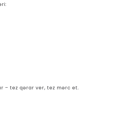
ri:
ır – tez qərar ver, tez mərc et.