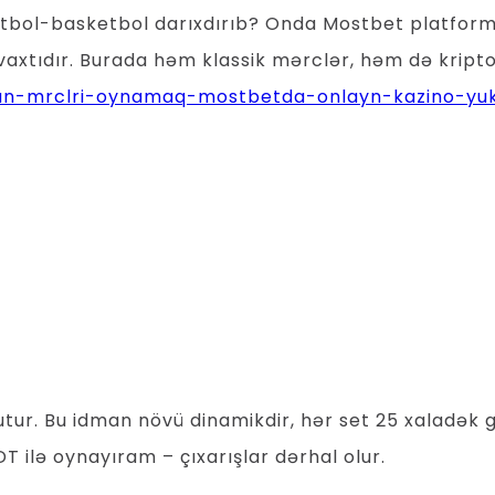
utbol-basketbol darıxdırıb? Onda Mostbet platforma
xtıdır. Burada həm klassik mərclər, həm də kripto 
man-mrclri-oynamaq-mostbetda-onlayn-kazino-yuk
tur. Bu idman növü dinamikdir, hər set 25 xaladək g
T ilə oynayıram – çıxarışlar dərhal olur.