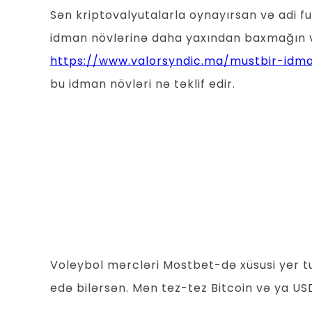
Sən kriptovalyutalarla oynayırsan və adi f
idman növlərinə daha yaxından baxmağın va
https://www.valorsyndic.ma/mustbir-id
bu idman növləri nə təklif edir.
Voleybol – Mostbet-də kripto ilə sürətli
setlər
Voleybol mərcləri Mostbet-də xüsusi yer tu
edə bilərsən. Mən tez-tez Bitcoin və ya USD