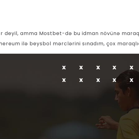
 deyil, amma Mostbet-də bu idman növünə maraq ar
Ethereum ilə beysbol mərclərini sınadım, çox maraqlı