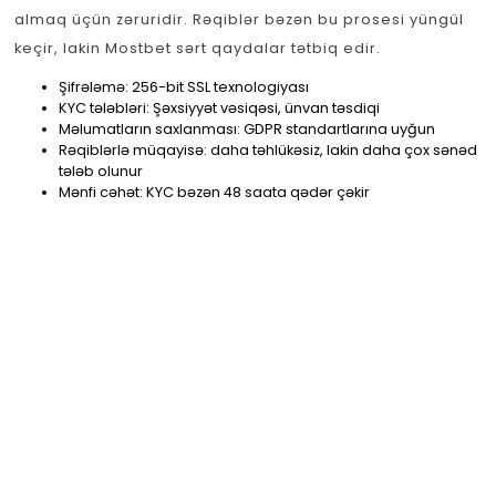
almaq üçün zəruridir. Rəqiblər bəzən bu prosesi yüngül
keçir, lakin Mostbet sərt qaydalar tətbiq edir.
Şifrələmə: 256-bit SSL texnologiyası
KYC tələbləri: Şəxsiyyət vəsiqəsi, ünvan təsdiqi
Məlumatların saxlanması: GDPR standartlarına uyğun
Rəqiblərlə müqayisə: daha təhlükəsiz, lakin daha çox sənəd
tələb olunur
Mənfi cəhət: KYC bəzən 48 saata qədər çəkir
Mostbet Dəstək
Xidməti –
Texnologiya ilə
İnsan Faktoru