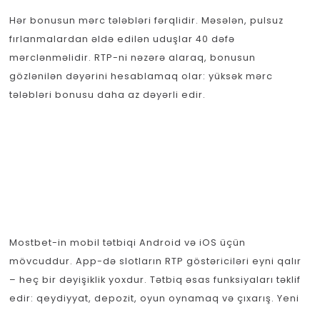
Hər bonusun mərc tələbləri fərqlidir. Məsələn, pulsuz
fırlanmalardan əldə edilən uduşlar 40 dəfə
mərclənməlidir. RTP-ni nəzərə alaraq, bonusun
gözlənilən dəyərini hesablamaq olar: yüksək mərc
tələbləri bonusu daha az dəyərli edir.
Mostbet App –
Mobil Riyaziyyat
Mostbet-in mobil tətbiqi Android və iOS üçün
mövcuddur. App-də slotların RTP göstəriciləri eyni qalır
– heç bir dəyişiklik yoxdur. Tətbiq əsas funksiyaları təklif
edir: qeydiyyat, depozit, oyun oynamaq və çıxarış. Yeni
başlayanlar üçün tövsiyə: app-i yükləyərkən rəsmi