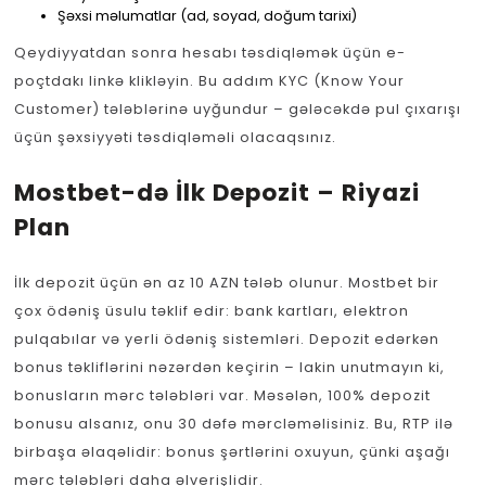
Şəxsi məlumatlar (ad, soyad, doğum tarixi)
Qeydiyyatdan sonra hesabı təsdiqləmək üçün e-
poçtdakı linkə klikləyin. Bu addım KYC (Know Your
Customer) tələblərinə uyğundur – gələcəkdə pul çıxarışı
üçün şəxsiyyəti təsdiqləməli olacaqsınız.
Mostbet-də İlk Depozit – Riyazi
Plan
İlk depozit üçün ən az 10 AZN tələb olunur. Mostbet bir
çox ödəniş üsulu təklif edir: bank kartları, elektron
pulqabılar və yerli ödəniş sistemləri. Depozit edərkən
bonus təkliflərini nəzərdən keçirin – lakin unutmayın ki,
bonusların mərc tələbləri var. Məsələn, 100% depozit
bonusu alsanız, onu 30 dəfə mərcləməlisiniz. Bu, RTP ilə
birbaşa əlaqəlidir: bonus şərtlərini oxuyun, çünki aşağı
mərc tələbləri daha əlverişlidir.