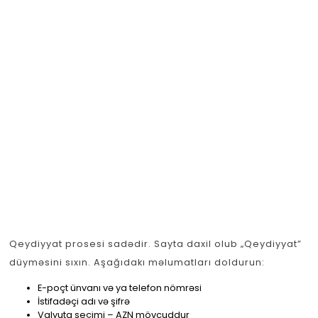
Mostbet
Qeydiyyatı – İlk
Depozitə Qədər
Addımlar
Qeydiyyat prosesi sadədir. Sayta daxil olub „Qeydiyyat”
düyməsini sıxın. Aşağıdakı məlumatları doldurun:
E-poçt ünvanı və ya telefon nömrəsi
İstifadəçi adı və şifrə
Valyuta seçimi – AZN mövcuddur