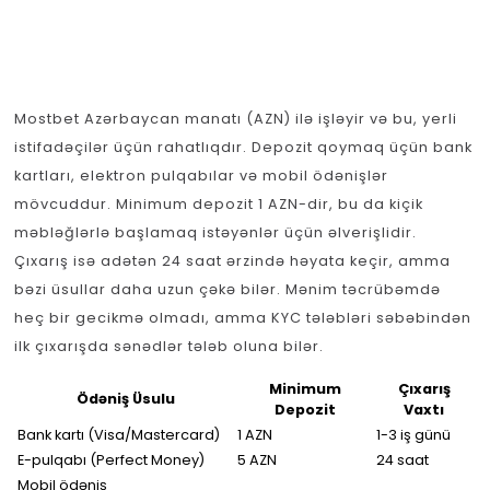
Əməliyyatları
Mostbet Azərbaycan manatı (AZN) ilə işləyir və bu, yerli
istifadəçilər üçün rahatlıqdır. Depozit qoymaq üçün bank
kartları, elektron pulqabılar və mobil ödənişlər
mövcuddur. Minimum depozit 1 AZN-dir, bu da kiçik
məbləğlərlə başlamaq istəyənlər üçün əlverişlidir.
Çıxarış isə adətən 24 saat ərzində həyata keçir, amma
bəzi üsullar daha uzun çəkə bilər. Mənim təcrübəmdə
heç bir gecikmə olmadı, amma KYC tələbləri səbəbindən
ilk çıxarışda sənədlər tələb oluna bilər.
Minimum
Çıxarış
Ödəniş Üsulu
Depozit
Vaxtı
Bank kartı (Visa/Mastercard)
1 AZN
1-3 iş günü
E-pulqabı (Perfect Money)
5 AZN
24 saat
Mobil ödəniş