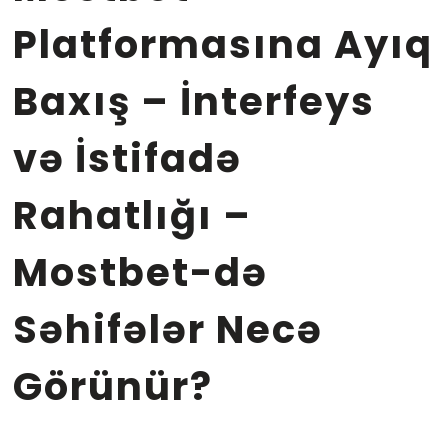
Platformasına Ayıq
Baxış – İnterfeys
və İstifadə
Rahatlığı –
Mostbet-də
Səhifələr Necə
Görünür?