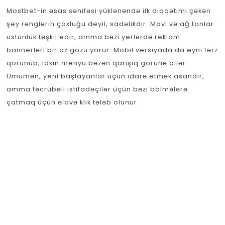
Mostbet-in əsas səhifəsi yüklənəndə ilk diqqətimi çəkən
şey rənglərin çoxluğu deyil, sadəlikdir. Mavi və ağ tonlar
üstünlük təşkil edir, amma bəzi yerlərdə reklam
bannerləri bir az gözü yorur. Mobil versiyada da eyni tərz
qorunub, lakin menyu bəzən qarışıq görünə bilər.
Ümumən, yeni başlayanlar üçün idarə etmək asandır,
amma təcrübəli istifadəçilər üçün bəzi bölmələrə
çatmaq üçün əlavə klik tələb olunur.
Qeydiyyat və Giriş
– Mostbet-də
Hesab Açmaq Nə