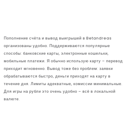
Betandreas
Пополнение счёта и вывод выигрышей в Betandreas
организованы удобно. Поддерживаются популярные
способы: банковские карты, электронные кошельки,
мобильные платежи. Я обычно использую карту – перевод
приходит мгновенно. Вывод тоже без проблем: заявки
обрабатываются быстро, деньги приходят на карту в
течение дня. Лимиты адекватные, комиссии минимальные.
Для игры на рубли это очень удобно – всё в локальной
валюте.
Безопасность и