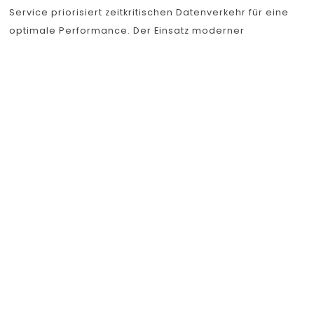
Service priorisiert zeitkritischen Datenverkehr für eine
optimale Performance. Der Einsatz moderner
Glasfasertechnologie bildet das Rückgrat für hohe
Bandbreiten und niedrige Ping-Zeiten. Regelmäßige
Netzwerk-Monitoring-Tools identifizieren Engpässe und
ermöglichen proaktive Optimierungen. Strategisches
Caching von Inhalten direkt beim Nutzer minimiert
verzögernde Serveranfragen. Die Auswahl eines
Providers mit hochverfügbaren deutschen
Rechenzentren ist für lokale Latenz entscheidend.
Als langjähriger Nutzer von Online-Plattformen war ich
angenehm überrascht von der Performance. Warum
Antworten während der Interaktion auf
https://aiallure.com.de/ blitzschnell bleiben, hat mir
Lena, 28, besonders bei Echtzeit-Strategiespielen
aufgezeigt. Die Latenz ist praktisch nicht spürbar.