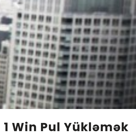
1 Win Pul Yükləmək