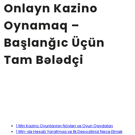
Onlayn Kazino
Oynamaq –
Başlanğıc Üçün
Tam Bələdçi
Table of contents
1 Win Kazino Oyunlarının Növləri və Oyun Qaydaları
1 Win-də Hesab Yaratmaq və İlk Depozitinizi Necə Etmək