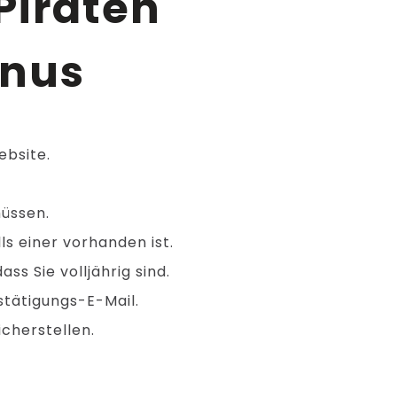
onus
ebsite.
müssen.
s einer vorhanden ist.
s Sie volljährig sind.
estätigungs-E-Mail.
icherstellen.