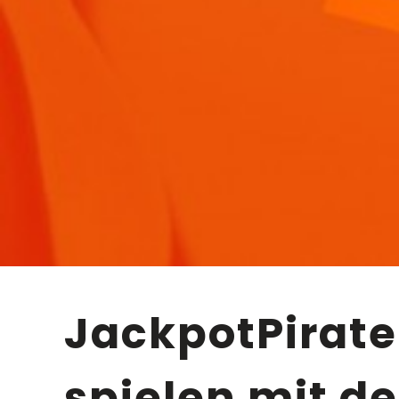
JackpotPiraten Casino Bonus: Online-Casino
spielen mit d