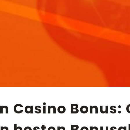
en besten Bonusa