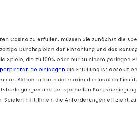
n Casino erfülle
en Casino zu erfüllen, müssen Sie zunächst die sp
chtzeitige Durchspielen der Einzahlung und des Bo
e Spiele, die zu 100% oder nur zu einem geringen 
kpotpiraten de einloggen
die Erfüllung ist absolut 
hme an Aktionen stets die maximal erlaubten Eins
tsbedingungen und der speziellen Bonusbedingungen
 Spielen hilft Ihnen, die Anforderungen effizient zu 