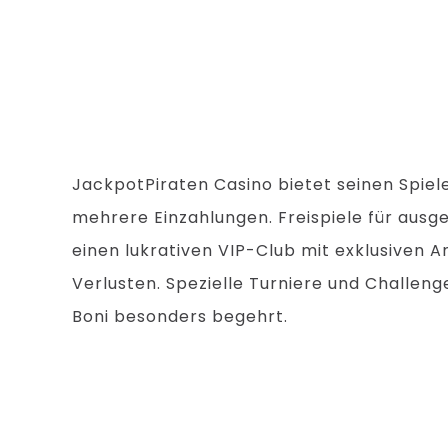
Die verschiedenen Bonusarten bei
JackpotPirate
JackpotPiraten Casino bietet seinen Spiel
mehrere Einzahlungen. Freispiele für aus
einen lukrativen VIP-Club mit exklusiven
Verlusten. Spezielle Turniere und Challen
Boni besonders begehrt.
Wie Sie die Bonusbedingungen bei