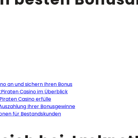
ents
ino an und sichern Ihren Bonus
Piraten Casino im Überblick
iraten Casino erfülle
e Auszahlung Ihrer Bonusgewinne
ionen für Bestandskunden