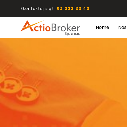
Skontaktuj się!
52 322 33 40
Home
Nas