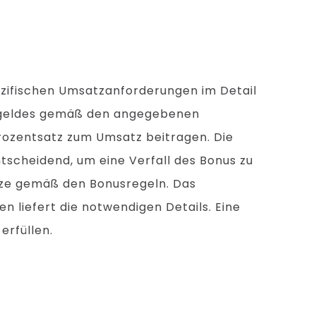
ezifischen Umsatzanforderungen im Detail
nusgeldes gemäß den angegebenen
Prozentsatz zum Umsatz beitragen. Die
entscheidend, um eine Verfall des Bonus zu
ätze gemäß den Bonusregeln. Das
 liefert die notwendigen Details. Eine
erfüllen.