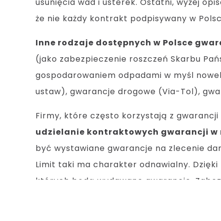
usunięcia wad i usterek. Ostatni, wyżej opi
że nie każdy kontrakt podpisywany w Polsce
Inne rodzaje dostępnych w Polsce gwar
(jako zabezpieczenie roszczeń Skarbu Pa
gospodarowaniem odpadami w myśl noweliza
ustaw), gwarancje drogowe (Via-Tol), gwa
Firmy, które często korzystają z gwaranc
udzielanie kontraktowych gwarancji 
być wystawiane gwarancje na zlecenie dane
Limit taki ma charakter odnawialny. Dzięk
których będą wydawane gwarancje. Zabezp
roszczeń zwrotnych gwaranta z tytułu do