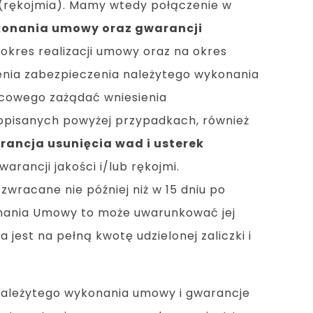
e (rękojmia). Mamy wtedy połączenie w
konania umowy oraz gwarancji
okres realizacji umowy oraz na okres
ienia zabezpieczenia należytego wykonania
ńcowego zażądać wniesienia
w opisanych powyżej przypadkach, również
ancja usunięcia wad i usterek
rancji jakości i/lub rękojmi.
zwracane nie później niż w 15 dniu po
konania Umowy to może uwarunkować jej
 jest na pełną kwotę udzielonej zaliczki i
 należytego wykonania umowy i gwarancje