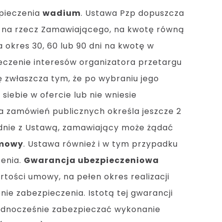
zpieczenia
wadium
. Ustawa Pzp dopuszcza
t na rzecz Zamawiającego, na kwotę równą
okres 30, 60 lub 90 dni na kwotę w
eczenie interesów organizatora przetargu
ę zwłaszcza tym, że po wybraniu jego
ebie w ofercie lub nie wniesie
 zamówień publicznych określa jeszcze 2
odnie z Ustawą, zamawiający może żądać
umowy
. Ustawa również i w tym przypadku
zenia.
Gwarancja ubezpieczeniowa
tości umowy, na pełen okres realizacji
ie zabezpieczenia. Istotą tej gwarancji
ednocześnie zabezpieczać wykonanie