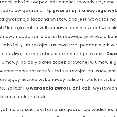
ancji jakości i odpowiedzialności za wady fizyczn
dzajów gwarancji, tj.
gwarancji należytego wy
aka gwarancja łączona wystawiana jest wówczas na 
 i/lub rękojmi. Jeżeli zamawiający nie żądał wnies
i umowy i podpisaniu bezusterkowego protokołu ko
i jakości i/lub rękojmi. Ustawa Pzp, podobnie jak 
o możliwą formę zabezpieczenia tego okresu.
Gwar
i Umowy, na cały okres zadeklarowanej w umowie gwa
zpieczenie roszczeń z tytułu rękojmi za wady jest 
amawiający udziela wykonawcy zaliczki tytułem wy
tu zaliczki.
Gwarancja zwrotu zaliczki
wystawiana
czenia całej zaliczki.
ch najczęściej wystawia się gwarancje wadialne,