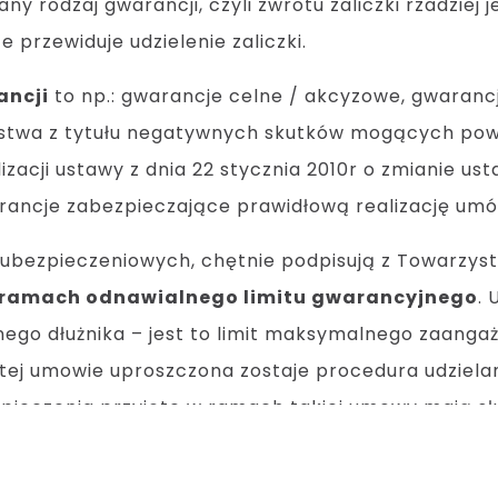
sany rodzaj gwarancji, czyli zwrotu zaliczki rzadzie
 przewiduje udzielenie zaliczki.
ancji
to np.: gwarancje celne / akcyzowe, gwaran
ństwa z tytułu negatywnych skutków mogących pow
cji ustawy z dnia 22 stycznia 2010r o zmianie us
rancje zabezpieczające prawidłową realizację umó
ji ubezpieczeniowych, chętnie podpisują z Towarz
w ramach odnawialnego limitu gwarancyjnego
.
go dłużnika – jest to limit maksymalnego zaangażo
i tej umowie uproszczona zostaje procedura udziela
ieczenia przyjęte w ramach takiej umowy mają sł
wolnej gwarancji wystawionej w ramach umowy gene