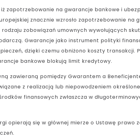
, iż zapotrzebowanie na gwarancje bankowe i ubezp
Europejskiej znacznie wzrosło zapotrzebowanie na
o rodzaju zobowiązań umownych wywołujących skut
odarczą. Gwarancje jako instrument polityki finans
pieczeń, dzięki czemu obniżono koszty transakcji. 
rancje bankowe blokują limit kredytowy.
wną zawieraną pomiędzy Gwarantem a Beneficjent
 związane z realizacją lub niepowodzeniem określon
 środków finansowych zwłaszcza w długoterminow
rgi opierają się w głównej mierze o Ustawę prawo 
czeń.