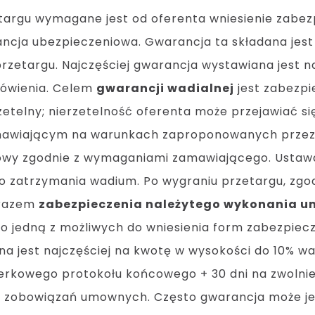
etargu wymagane jest od oferenta wniesienie zabe
ancja ubezpieczeniowa. Gwarancja ta składana jes
etargu. Najczęściej gwarancja wystawiana jest na 
mówienia. Celem
gwarancji wadialnej
jest zabezpi
zetelny; nierzetelność oferenta może przejawiać si
awiającym na warunkach zaproponowanych przez si
wy zgodnie z wymaganiami zamawiającego. Ustawa
o zatrzymania wadium. Po wygraniu przetargu, zg
 razem
zabezpieczenia należytego wykonania 
 jedną z możliwych do wniesienia form zabezpiec
a jest najczęściej na kwotę w wysokości do 10% war
terkowego protokołu końcowego + 30 dni na zwolnien
ia zobowiązań umownych. Często gwarancja może j